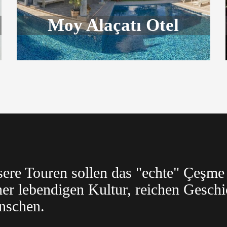
Moy Alaçatı Otel
ere Touren sollen das "echte" Çeşme 
ner lebendigen Kultur, reichen Gesch
nschen.