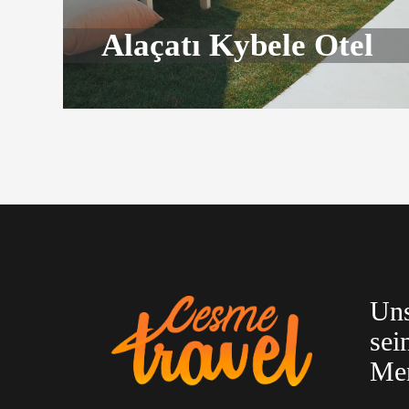
Alaçatı Kybele Otel
Uns
sei
Me