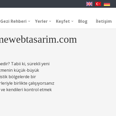
Gezi Rehberi
Yerler
Keşfet
Blog
İletişim
smewebtasarim.com
ir? Tabii ki, sürekli yeni
t etmenin küçük-büyük
istik bölgelerde bir
iyle birlikte çalışıyorsanız
 ve kendileri kontrol etmek