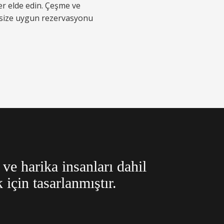
ler elde edin. Çeşme ve
ve size uygun rezervasyonu
ve harika insanları dahil
için tasarlanmıştır.