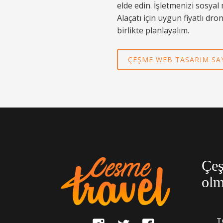
elde edin. İşletmenizi sosyal
Alaçatı için uygun fiyatlı d
birlikte planlayalım.
ÇEŞME WEB TASARIM SAY
Çeş
olm
T