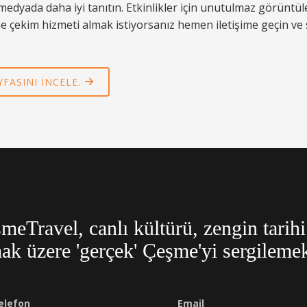
 medyada daha iyi tanıtın. Etkinlikler için unutulmaz görüntü
rone çekim hizmeti almak istiyorsanız hemen iletişime geçin 
FASINI INCELE.
meTravel, canlı kültürü, zengin tarihi 
ak üzere 'gerçek' Çeşme'yi sergilemek 
elefon
Email