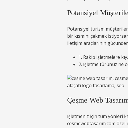
Potansiyel Müşteril
Potansiyel turizm müşteriler
bir kısmını çekmek istiyorsanı
iletişim araçlarının gücünde
1. Rakip işletmelere kı
2. İşletme türünüz ne o
Çeşme Web Tasarım 
İşletmeniz için tüm yönleri 
cesmewebtasarim.com özellikle