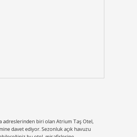
adreslerinden biri olan Atrium Taş Otel,
eyimine davet ediyor. Sezonluk açık havuzu
abileceğiniz bu otel, misafirlerine