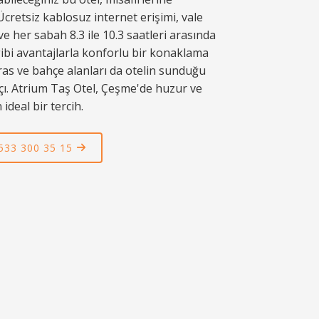
cretsiz kablosuz internet erişimi, vale
 her sabah 8.3 ile 10.3 saatleri arasında
gibi avantajlarla konforlu bir konaklama
ras ve bahçe alanları da otelin sunduğu
açı. Atrium Taş Otel, Çeşme'de huzur ve
ideal bir tercih.
 533 300 35 15