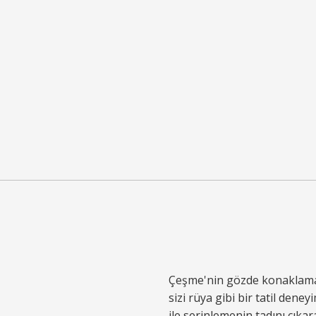
Çeşme'nin gözde konaklama 
sizi rüya gibi bir tatil den
ile serinlemenin tadını çıkar