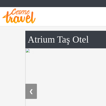
Atrium Taş Otel
1 / 3
❮